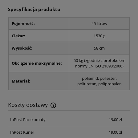
Specyfikacja produktu
Pojemność:
45 litrów
Ciężar:
1530 g
Wysokość:
58 cm
50 kg (zgodnie z protokołem
Obciążenie maksymalne:
normy EN ISO 21898:2006)
poliamid, poliester,
Materiał:
poliuretan, polipropylen
Koszty dostawy
Cena nie zawiera ewentualnych kosztów płatności
InPost Paczkomaty
19,00 zł
InPost Kurier
19,00 zł