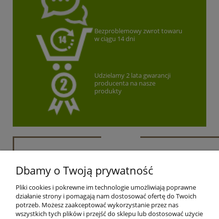
Bezproblemowy zwrot towaru
w ciągu 14 dni
Udzielamy 2 lata gwarancji
producenta na nasze
produkty
Newsletter
Dbamy o Twoją prywatność
Podaj swój adres e-mail, jeżeli chcesz otrzymywać
Pliki cookies i pokrewne im technologie umożliwiają poprawne
informacje o nowościach i promocjach.
działanie strony i pomagają nam dostosować ofertę do Twoich
potrzeb. Możesz zaakceptować wykorzystanie przez nas
zapisz się
wszystkich tych plików i przejść do sklepu lub dostosować użycie