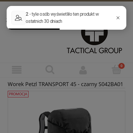
Zarejestruj się
Zaloguj się
Zadzwoń
032 755 88 77
Wyślij wiadomość
Worek Petzl TRANSPORT 45 - czarny S042BA01
PROMOCJA