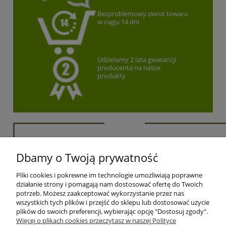
Bezproblemowy zwrot towaru
w ciągu 14 dni
Udzielamy 2 lata gwarancji
producenta na nasze
produkty
Newsletter
Dbamy o Twoją prywatność
Podaj swój adres e-mail, jeżeli chcesz otrzymywać
Pliki cookies i pokrewne im technologie umożliwiają poprawne
informacje o nowościach i promocjach.
działanie strony i pomagają nam dostosować ofertę do Twoich
potrzeb. Możesz zaakceptować wykorzystanie przez nas
zapisz się
wszystkich tych plików i przejść do sklepu lub dostosować użycie
plików do swoich preferencji, wybierając opcję "Dostosuj zgody".
Więcej o plikach cookies przeczytasz w naszej Polityce