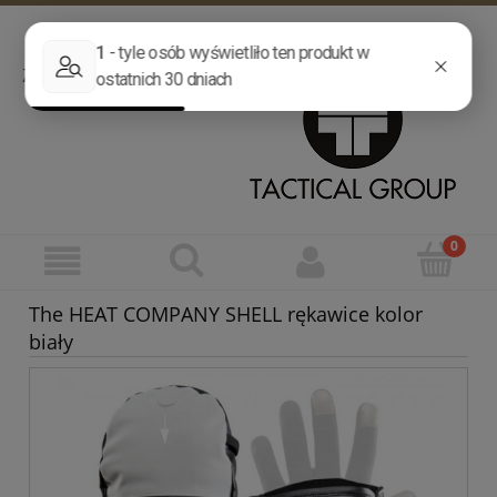
Zarejestruj się
Zaloguj się
Zadzwoń
032 755 88 77
Wyślij wiadomość
The HEAT COMPANY SHELL rękawice kolor
biały