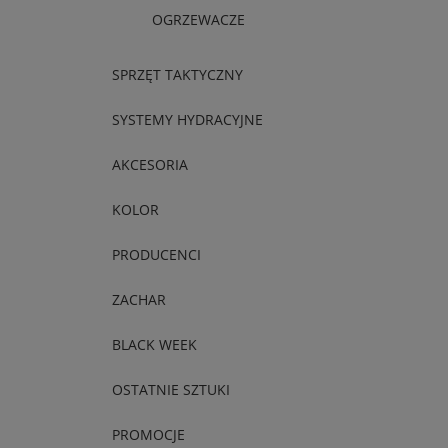
OGRZEWACZE
SPRZĘT TAKTYCZNY
SYSTEMY HYDRACYJNE
AKCESORIA
KOLOR
PRODUCENCI
ZACHAR
BLACK WEEK
OSTATNIE SZTUKI
PROMOCJE