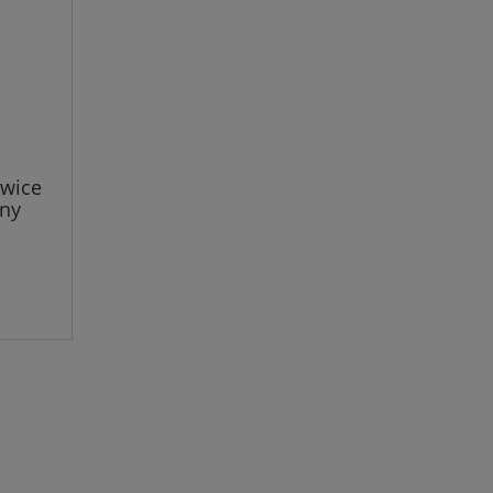
awice
rny