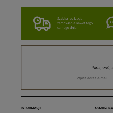
Szybka realizacja
zamówienia nawet tego
samego dnia!
Podaj swój 
INFORMACJE
ODZIEŻ IZ