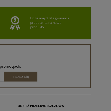
Udzielamy 2 lata gwarancji
producenta na nasze
produkty
 promocjach.
zapisz się
ODZIEŻ PRZECIWDESZCZOWA