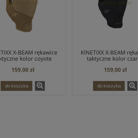
TIXX X-BEAM rękawice
KINETIXX X-BEAM ręk
ktyczne kolor coyote
taktyczne kolor cza
159,00 zł
159,00 zł
do koszyka
do koszyka