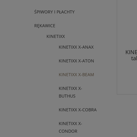
ŚPIWORY I PŁACHTY
RĘKAWICE
KINETIXX
KINETIXX X-ANAX
KINE
ta
KINETIXX X-ATON
KINETIXX X-BEAM
KINETIXX X-
BUTHUS
KINETIXX X-COBRA
KINETIXX X-
CONDOR