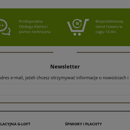
Profesjonalna
Bezproblemowy
Obsługa Klienta i
zwrot towaru w
pomoc techniczna
ciągu 14 dni
Newsletter
adres e-mail, jeżeli chcesz otrzymywać informacje o nowościach i
OLACYJNA G-LOFT
ŚPIWORY i PŁACHTY