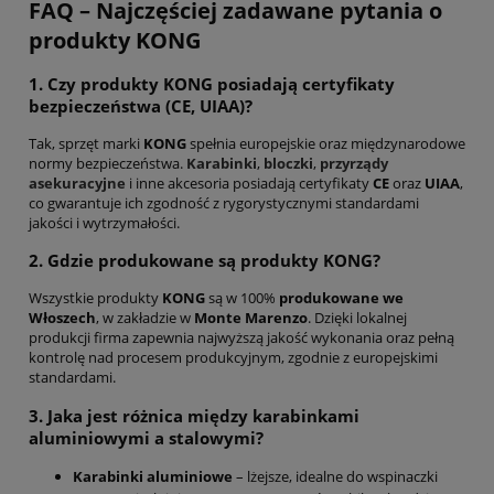
FAQ – Najczęściej zadawane pytania o
produkty KONG
1. Czy produkty KONG posiadają certyfikaty
bezpieczeństwa (CE, UIAA)?
Tak, sprzęt marki
KONG
spełnia europejskie oraz międzynarodowe
normy bezpieczeństwa.
Karabinki
,
bloczki
,
przyrządy
asekuracyjne
i inne akcesoria posiadają certyfikaty
CE
oraz
UIAA
,
co gwarantuje ich zgodność z rygorystycznymi standardami
jakości i wytrzymałości.
2. Gdzie produkowane są produkty KONG?
Wszystkie produkty
KONG
są w 100%
produkowane we
Włoszech
, w zakładzie w
Monte Marenzo
. Dzięki lokalnej
produkcji firma zapewnia najwyższą jakość wykonania oraz pełną
kontrolę nad procesem produkcyjnym, zgodnie z europejskimi
standardami.
3. Jaka jest różnica między karabinkami
aluminiowymi a stalowymi?
Karabinki aluminiowe
– lżejsze, idealne do wspinaczki