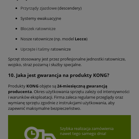
Przyrządy zjazdowe
(descendery)
Systemy ewakuacyjne
Bloczek ratownicze
Nosze ratownicze (np. model
Lecco
)
Uprzęże
i
taśmy
ratownicze
Sprzęt stosowany jest przez profesjonalne jednostki ratownicze,
wojsko, straż pożarną i służby specjalne.
10. Jaka jest gwarancja na produkty KONG?
Produkty
KONG
objęte są
24-miesięczną gwarancją
producenta
. Okres użytkowania sprzętu zależy od intensywności
i warunków eksploatacji. Firma zaleca regularne przeglądy oraz
wymianę sprzętu zgodnie z instrukcjami użytkowania, aby
zapewnić maksymalne bezpieczeństwo.
Szybka realizacja zamówienia
nawet tego samego dnia!