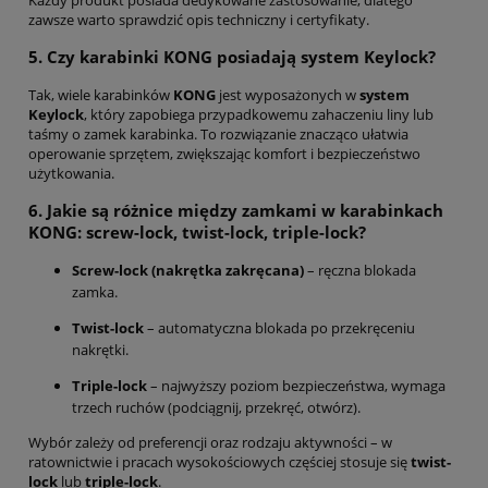
Każdy produkt posiada dedykowane zastosowanie, dlatego
zawsze warto sprawdzić opis techniczny i certyfikaty.
5. Czy karabinki KONG posiadają system Keylock?
Tak, wiele karabinków
KONG
jest wyposażonych w
system
Keylock
, który zapobiega przypadkowemu zahaczeniu liny lub
taśmy o zamek karabinka. To rozwiązanie znacząco ułatwia
operowanie sprzętem, zwiększając komfort i bezpieczeństwo
użytkowania.
6. Jakie są różnice między zamkami w karabinkach
KONG: screw-lock, twist-lock, triple-lock?
Screw-lock (nakrętka zakręcana)
– ręczna blokada
zamka.
Twist-lock
– automatyczna blokada po przekręceniu
nakrętki.
Triple-lock
– najwyższy poziom bezpieczeństwa, wymaga
trzech ruchów (podciągnij, przekręć, otwórz).
Wybór zależy od preferencji oraz rodzaju aktywności – w
ratownictwie i pracach wysokościowych częściej stosuje się
twist-
lock
lub
triple-lock
.