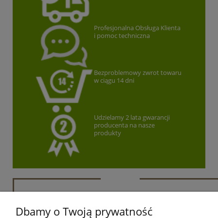
Profesjonalna Obsługa Klienta
i pomoc techniczna
Bezproblemowy zwrot towaru
w ciągu 14 dni
Udzielamy 2 lata gwarancji
producenta na nasze
produkty
Newsletter
Dbamy o Twoją prywatność